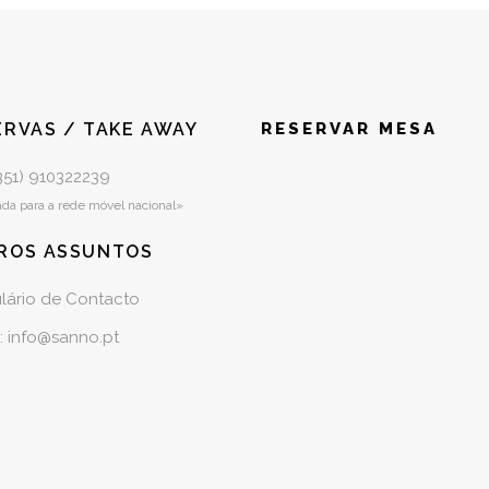
ERVAS / TAKE AWAY
RESERVAR MESA
+351)
910322239
a para a rede móvel nacional»
ROS ASSUNTOS
lário de Contacto
: info@sanno.pt