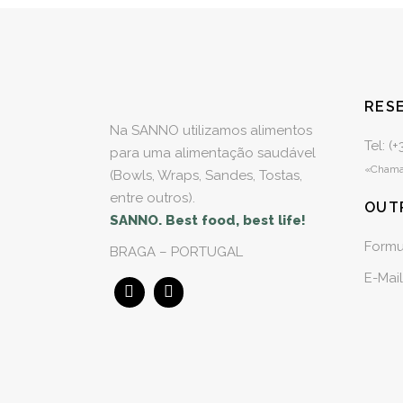
RES
Na SANNO utilizamos alimentos
Tel: (
para uma alimentação saudável
«Chamad
(Bowls, Wraps, Sandes, Tostas,
entre outros).
OUT
SANNO. Best food, best life!
Formu
BRAGA – PORTUGAL
E-Mail