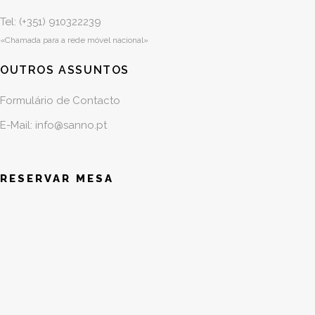
Tel: (+351)
910322239
«Chamada para a rede móvel nacional»
OUTROS ASSUNTOS
Formulário de Contacto
E-Mail: info@sanno.pt
RESERVAR MESA