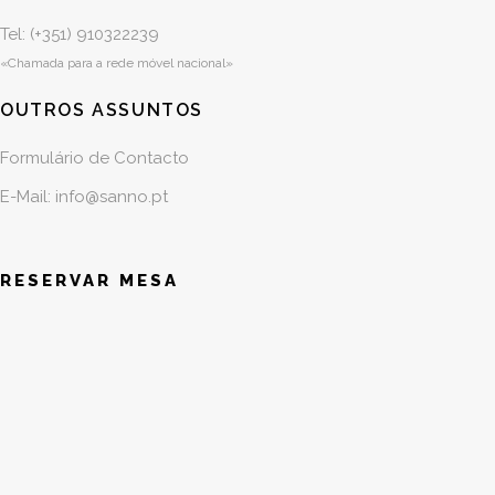
Tel: (+351)
910322239
«Chamada para a rede móvel nacional»
OUTROS ASSUNTOS
Formulário de Contacto
E-Mail: info@sanno.pt
RESERVAR MESA