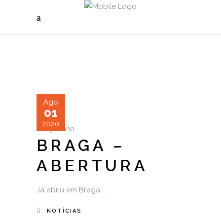
Ago
01
2020
by
sanno
BRAGA –
ABERTURA
Já abriu em Braga
NOTÍCIAS