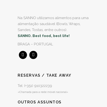
Na SANNO utilizamos alimentos para uma
alimentação saudável (Bowls, Wraps,
Sandes, Tostas, entre outros).
SANNO. Best food, best life!
BRAGA – PORTUGAL
RESERVAS / TAKE AWAY
Tel: (+351)
910322239
«Chamada para a rede móvel nacional»
OUTROS ASSUNTOS