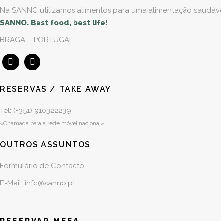
Na SANNO utilizamos alimentos para uma alimentação saudável 
SANNO. Best food, best life!
BRAGA – PORTUGAL
RESERVAS / TAKE AWAY
Tel: (+351)
910322239
«Chamada para a rede móvel nacional»
OUTROS ASSUNTOS
Formulário de Contacto
E-Mail: info@sanno.pt
RESERVAR MESA