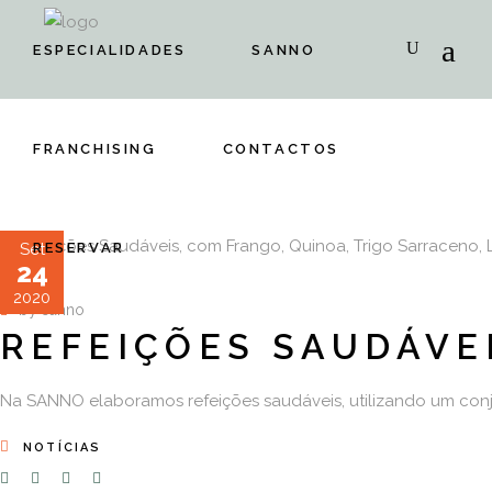
ESPECIALIDADES
SANNO
FRANCHISING
CONTACTOS
RESERVAR
Set
24
2020
by
sanno
REFEIÇÕES SAUDÁVE
Na SANNO elaboramos refeições saudáveis, utilizando um conju
NOTÍCIAS