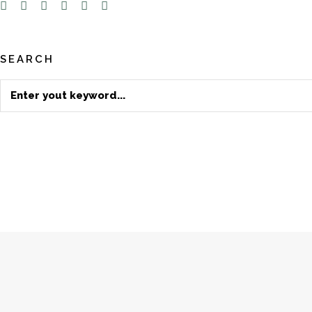
SEARCH
Search
for: