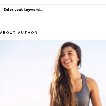
Search
for:
ABOUT AUTHOR